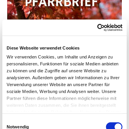
Aktuelles Pfarrblatt
Der neue Pfarrbrief ist online. Neben dieser
Diese Webseite verwendet Cookies
digitalen Version des Pfarrbriefes, liegen die
Wir verwenden Cookies, um Inhalte und Anzeigen zu
Pfarrbriefe in den Kirchen zur Mitnahme aus.
personalisieren, Funktionen für soziale Medien anbieten
zu können und die Zugriffe auf unsere Website zu
Weiterlesen
analysieren. Außerdem geben wir Informationen zu Ihrer
Verwendung unserer Website an unsere Partner für
soziale Medien, Werbung und Analysen weiter. Unsere
Partner führen diese Informationen möglicherweise mit
weiteren Daten zusammen, die Sie ihnen bereitgestellt
haben oder die sie im Rahmen Ihrer Nutzung der Dienste
gesammelt haben.
Einwilligungsauswahl
Notwendig