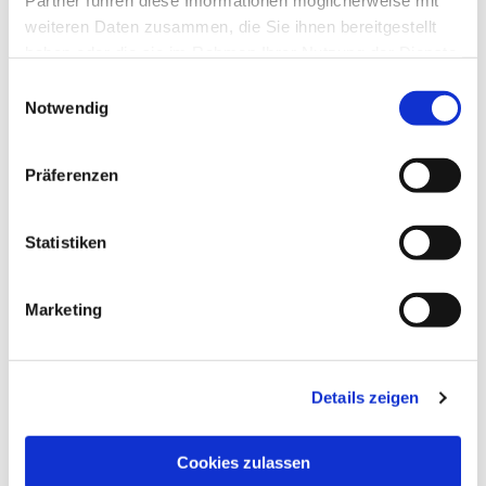
Partner führen diese Informationen möglicherweise mit
Rahmen unseres Ostercrashkurses auch sehr
weiteren Daten zusammen, die Sie ihnen bereitgestellt
viel Theater gespielt. Die Gottesdienste im
haben oder die sie im Rahmen Ihrer Nutzung der Dienste
kirchlichen Jahreskreis werden von den
gesammelt haben.
Einwilligungsauswahl
Kindern mitgestaltet (Blasius, Erntedank,
Notwendig
etc.). Regelmäßige Besuche im
Seniorenheim sowie die Unterstützung von
Präferenzen
Hilfsprojekten sind nur ein Teil des sozialen
Engagements in unserer Kindertagesstätte.
Selbstverständlich werden auch Kinder mit
Statistiken
erhöhtem Hilfs –und/oder Förderbedarf in
unserer Einrichtung im Rahmen der
Marketing
Inklusion betreut.
Außer dem religionspädagogischen
Schwerpunkt gibt es 5 weitere Säulen,
Details zeigen
welche im zentralen Mittelpunkt unserer
ganzheitlich-pädagogischen Arbeit stehen:
Bewegung – Persönlichkeitsentwicklung-
Cookies zulassen