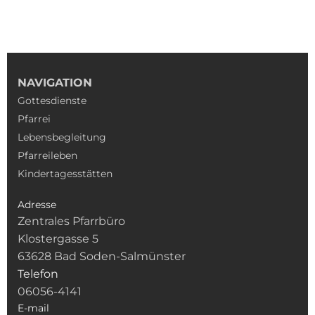
NAVIGATION
Gottesdienste
Pfarrei
Lebensbegleitung
Pfarreileben
Kindertagesstätten
Adresse
Zentrales Pfarrbüro
Klostergasse 5
63628 Bad Soden-Salmünster
Telefon
06056-4141
E-mail