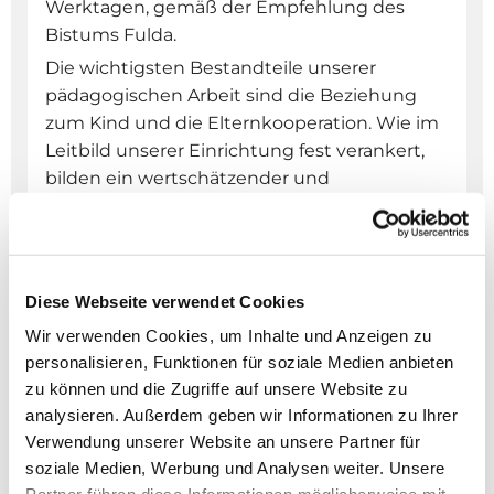
Werktagen, gemäß der Empfehlung des
Bistums Fulda.
Die wichtigsten Bestandteile unserer
pädagogischen Arbeit sind die Beziehung
zum Kind und die Elternkooperation. Wie im
Leitbild unserer Einrichtung fest verankert,
bilden ein wertschätzender und
respektvoller Umgang die Basis für ein
christlich geprägtes Miteinander. In unserer
Kindertagesstätte treffen Menschen aus
vielen verschiedenen Kulturen und
Diese Webseite verwendet Cookies
Religionen aufeinander und erfahren ein
Wir verwenden Cookies, um Inhalte und Anzeigen zu
hohes Maß an Akzeptanz, Toleranz und
personalisieren, Funktionen für soziale Medien anbieten
Integration. Im Hinblick auf die katholische
zu können und die Zugriffe auf unsere Website zu
Trägerschaft unserer Einrichtung lernen
analysieren. Außerdem geben wir Informationen zu Ihrer
Kinder und auch Eltern bei verschiedenen
Verwendung unserer Website an unsere Partner für
Anlässen den christlichen Glauben kennen.
soziale Medien, Werbung und Analysen weiter. Unsere
Es wird gebetet, gesungen, gestaltet und im