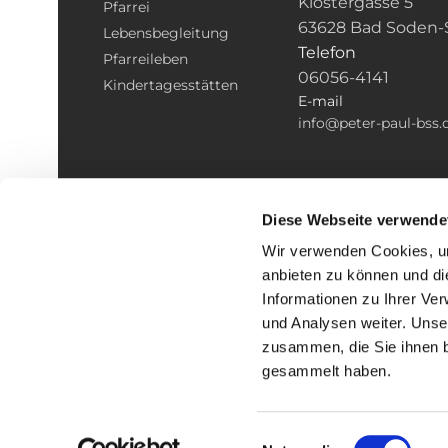
Klostergasse 5
Pfarrei
63628 Bad Soden-
Lebensbegleitung
Telefon
Pfarreileben
06056-4141
Kindertagesstätten
E-mail
info@peter-paul-bss.
Diese Webseite verwende
Wir verwenden Cookies, um
anbieten zu können und di
Informationen zu Ihrer Ve
und Analysen weiter. Unse
zusammen, die Sie ihnen b
I
gesammelt haben.
Einwilligungsauswahl