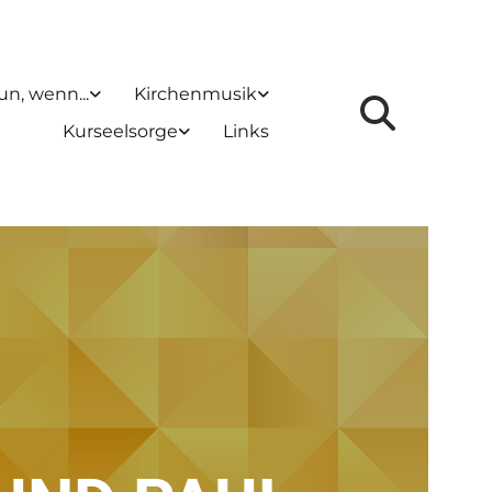
un, wenn...
Kirchenmusik
Kurseelsorge
Links