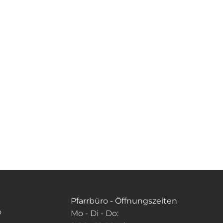
Pfarrbüro - Öffnungszeiten
o
Mo - Di - Do: