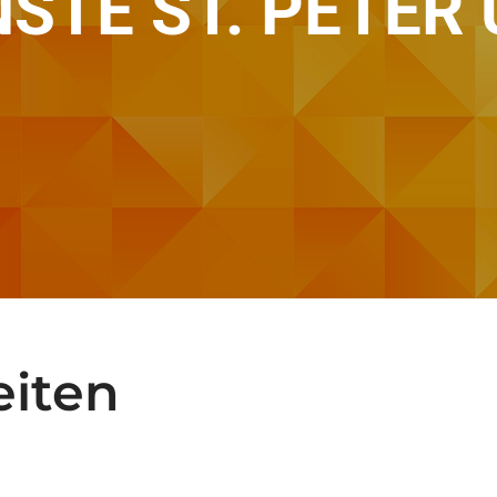
STE ST. PETER
eiten