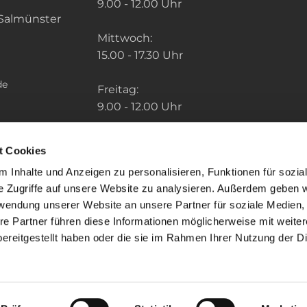
9.00 - 12.00 Uhr
Salmünster
Mittwoch:
15.00 - 17.30 Uhr
de
Freitag:
9.00 - 12.00 Uhr
Die Zeiten der weiteren Pfarrbüros finden
t Cookies
Sie unter: "So finden Sie uns" im Menu.
 Inhalte und Anzeigen zu personalisieren, Funktionen für sozia
e Zugriffe auf unsere Website zu analysieren. Außerdem geben w
rwendung unserer Website an unsere Partner für soziale Medien
re Partner führen diese Informationen möglicherweise mit weite
ereitgestellt haben oder die sie im Rahmen Ihrer Nutzung der D
mpressum
Datenschutzerklärung
ChurchDesk-Lo