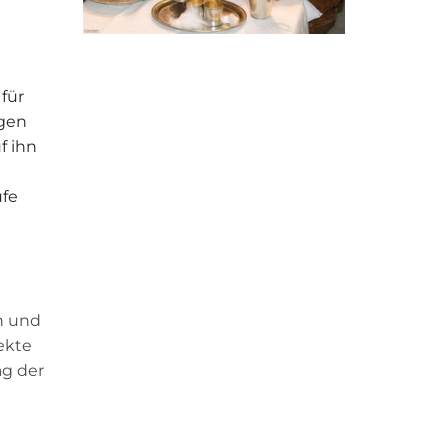
für
igen
f ihn
ufe
n und
ekte
ag der