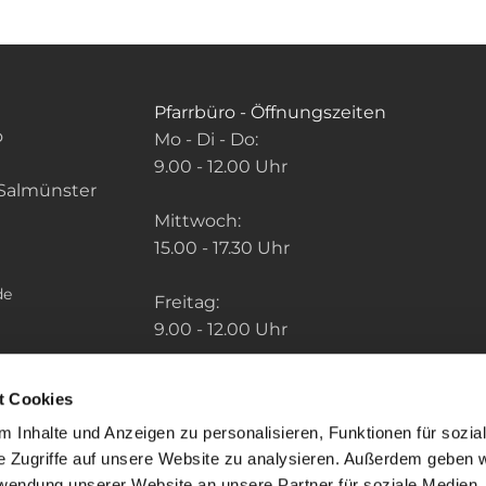
Pfarrbüro - Öffnungszeiten
o
Mo - Di - Do:
9.00 - 12.00 Uhr
Salmünster
Mittwoch:
15.00 - 17.30 Uhr
de
Freitag:
9.00 - 12.00 Uhr
Die Zeiten der weiteren Pfarrbüros finden
t Cookies
Sie unter: "So finden Sie uns" im Menu.
 Inhalte und Anzeigen zu personalisieren, Funktionen für sozia
e Zugriffe auf unsere Website zu analysieren. Außerdem geben w
rwendung unserer Website an unsere Partner für soziale Medien