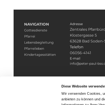
Adresse
NAVIGATION
Zentrales Pfarrbür
Gottesdienste
Klostergasse 5
Pfarrei
63628 Bad Soden-
Lebensbegleitung
Telefon
Pfarreileben
06056-4141
Kindertagesstätten
E-mail
info@peter-paul-bss.
Diese Webseite verwende
Wir verwenden Cookies, um
anbieten zu können und di
Informationen zu Ihrer Ve