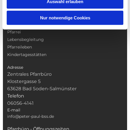
Auswahl erlauben
NAVIGATION
Nur notwendige Cookies
Gottesdienste
Pfarrei
Lebensbegleitung
Pfarreileben
Kindertagesstätten
Adresse
Zentrales Pfarrbüro
Klostergasse 5
63628 Bad Soden-Salmünster
Telefon
06056-4141
E-mail
info@peter-paul-bss.de
Pfarrbüro - Öffnungszeiten