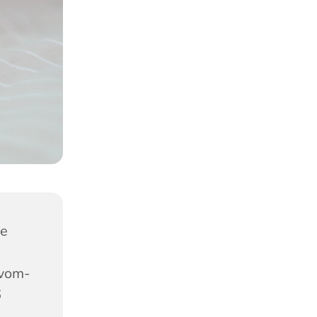
he
-vom-
6