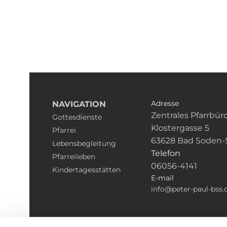
Adresse
NAVIGATION
Zentrales Pfarrbür
Gottesdienste
Klostergasse 5
Pfarrei
63628 Bad Soden-
Lebensbegleitung
Telefon
Pfarreileben
06056-4141
Kindertagesstätten
E-mail
info@peter-paul-bss.