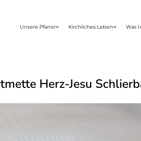
Unsere Pfarrei
Kirchliches Leben
Was t
stmette Herz-Jesu Schlier