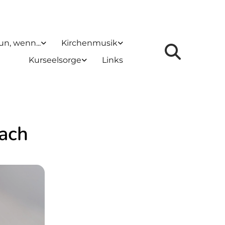
un, wenn...
Kirchenmusik
Kurseelsorge
Links
bach