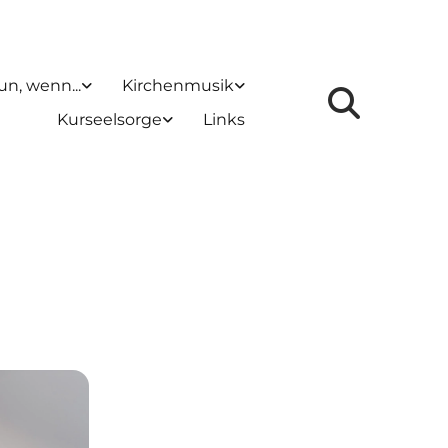
un, wenn...
Kirchenmusik
Kurseelsorge
Links