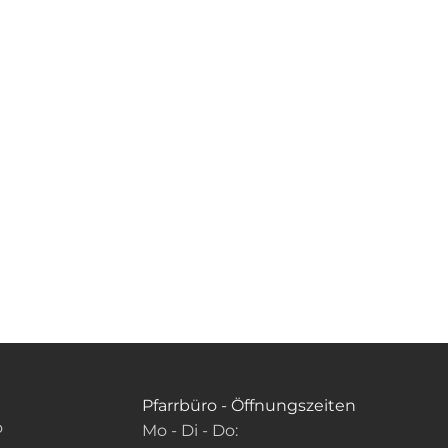
Pfarrbüro - Öffnungszeiten
o
Mo - Di - Do: