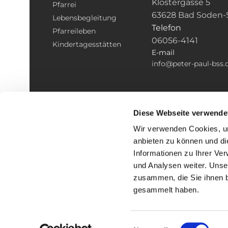
Klostergasse 5
Pfarrei
63628 Bad Soden-
Lebensbegleitung
Telefon
Pfarreileben
06056-4141
Kindertagesstätten
E-mail
info@peter-paul-bss.
Diese Webseite verwende
Wir verwenden Cookies, um
anbieten zu können und di
Informationen zu Ihrer Ve
und Analysen weiter. Unse
zusammen, die Sie ihnen b
I
gesammelt haben.
Einwilligungsauswahl