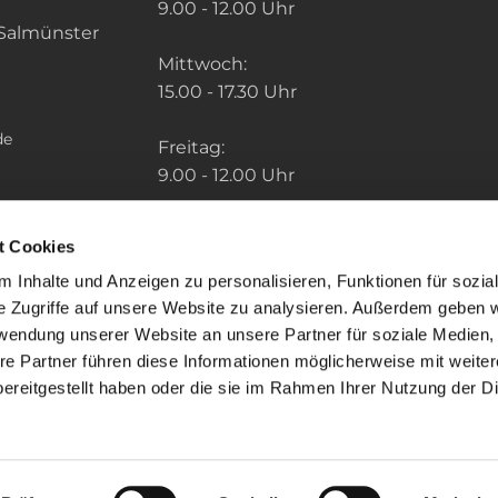
9.00 - 12.00 Uhr
Salmünster
Mittwoch:
15.00 - 17.30 Uhr
de
Freitag:
9.00 - 12.00 Uhr
Die Zeiten der weiteren Pfarrbüros finden
t Cookies
Sie unter: "So finden Sie uns" im Menu.
 Inhalte und Anzeigen zu personalisieren, Funktionen für sozia
e Zugriffe auf unsere Website zu analysieren. Außerdem geben w
rwendung unserer Website an unsere Partner für soziale Medien
re Partner führen diese Informationen möglicherweise mit weite
ereitgestellt haben oder die sie im Rahmen Ihrer Nutzung der D
mpressum
Datenschutzerklärung
ChurchDesk-Lo