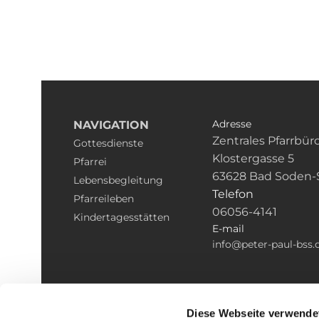
Adresse
NAVIGATION
Zentrales Pfarrbür
Gottesdienste
Klostergasse 5
Pfarrei
63628 Bad Soden-
Lebensbegleitung
Telefon
Pfarreileben
06056-4141
Kindertagesstätten
E-mail
info@peter-paul-bss.
Diese Webseite verwende