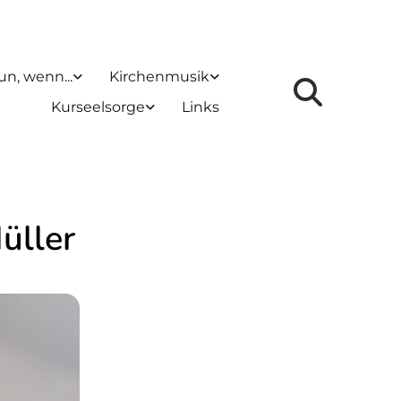
un, wenn...
Kirchenmusik
Kurseelsorge
Links
üller