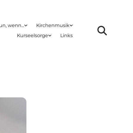
un, wenn...
Kirchenmusik
Kurseelsorge
Links