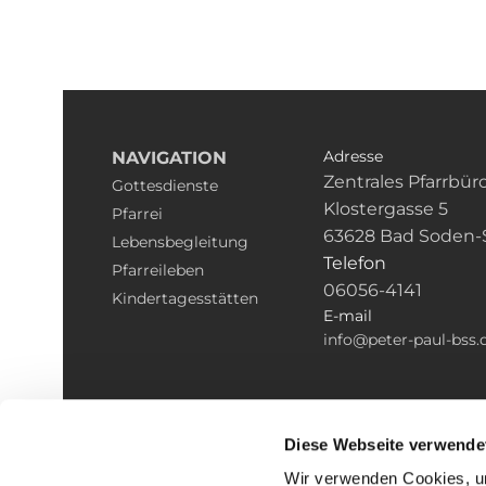
Adresse
NAVIGATION
Zentrales Pfarrbür
Gottesdienste
Klostergasse 5
Pfarrei
63628 Bad Soden-
Lebensbegleitung
Telefon
Pfarreileben
06056-4141
Kindertagesstätten
E-mail
info@peter-paul-bss.
Diese Webseite verwende
Wir verwenden Cookies, um