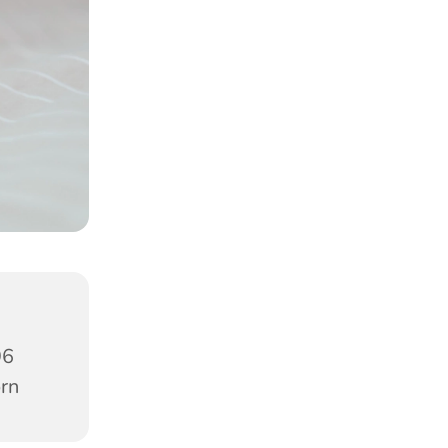
96
orn