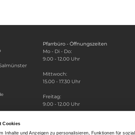
Pfarrbüro - Öffnungszeiten
o
Mo - Di - Do:
9.00 - 12.00 Uhr
Salmünster
Mittwoch:
15.00 - 17.30 Uhr
de
Freitag:
9.00 - 12.00 Uhr
Die Zeiten der weiteren Pfarrbüros finden
t Cookies
Sie unter: "So finden Sie uns" im Menu.
 Inhalte und Anzeigen zu personalisieren, Funktionen für sozia