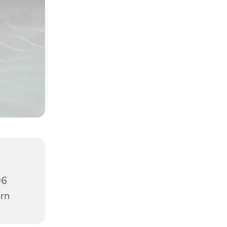
96
orn