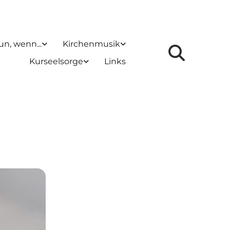
un, wenn...
Kirchenmusik
Kurseelsorge
Links