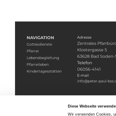
Adresse
NAVIGATION
Zentrales Pfarrbür
Gottesdienste
Klostergasse 5
Pfarrei
63628 Bad Soden-
Lebensbegleitung
Telefon
Pfarreileben
06056-4141
Kindertagesstätten
E-mail
info@peter-paul-bss.
Diese Webseite verwende
Wir verwenden Cookies, um