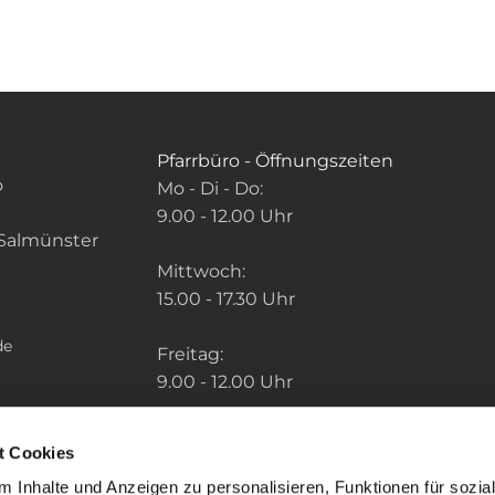
Pfarrbüro - Öffnungszeiten
o
Mo - Di - Do:
9.00 - 12.00 Uhr
Salmünster
Mittwoch:
15.00 - 17.30 Uhr
de
Freitag:
9.00 - 12.00 Uhr
Die Zeiten der weiteren Pfarrbüros finden
t Cookies
Sie unter: "So finden Sie uns" im Menu.
 Inhalte und Anzeigen zu personalisieren, Funktionen für sozia