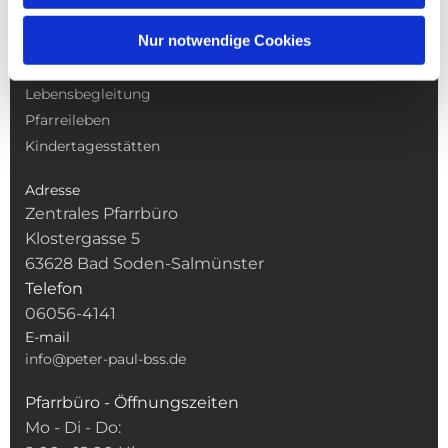
NAVIGATION
Nur notwendige Cookies
Gottesdienste
Pfarrei
Lebensbegleitung
Pfarreileben
Kindertagesstätten
Adresse
Zentrales Pfarrbüro
Klostergasse 5
63628 Bad Soden-Salmünster
Telefon
06056-4141
E-mail
info@peter-paul-bss.de
Pfarrbüro - Öffnungszeiten
Mo - Di - Do: