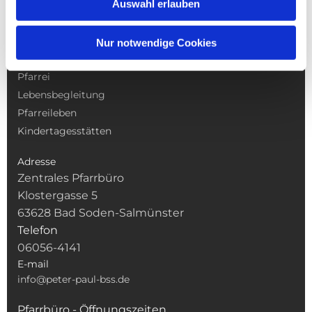
Auswahl erlauben
NAVIGATION
Nur notwendige Cookies
Gottesdienste
Pfarrei
Lebensbegleitung
Pfarreileben
Kindertagesstätten
Adresse
Zentrales Pfarrbüro
Klostergasse 5
63628 Bad Soden-Salmünster
Telefon
06056-4141
E-mail
info@peter-paul-bss.de
Pfarrbüro - Öffnungszeiten