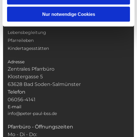
NAVIGATION
Nur notwendige Cookies
Gottesdienste
Pfarrei
Lebensbegleitung
Pfarreileben
Kindertagesstätten
Adresse
Zentrales Pfarrbüro
Klostergasse 5
63628 Bad Soden-Salmünster
Telefon
06056-4141
E-mail
info@peter-paul-bss.de
Pfarrbüro - Öffnungszeiten
Mo - Di - Do: