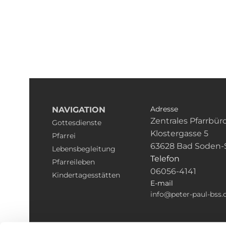
Adresse
NAVIGATION
Zentrales Pfarrbür
Gottesdienste
Klostergasse 5
Pfarrei
63628 Bad Soden-
Lebensbegleitung
Telefon
Pfarreileben
06056-4141
Kindertagesstätten
E-mail
info@peter-paul-bss.