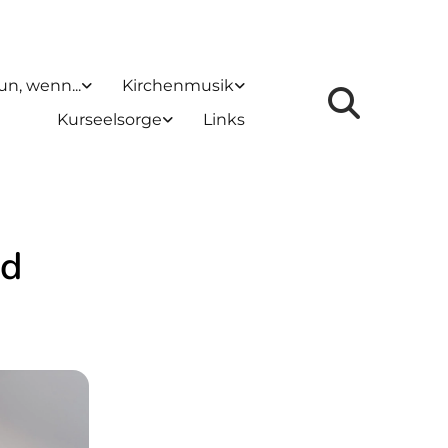
un, wenn...
Kirchenmusik
Kurseelsorge
Links
ad