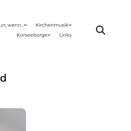
un, wenn...
Kirchenmusik
Kurseelsorge
Links
ad