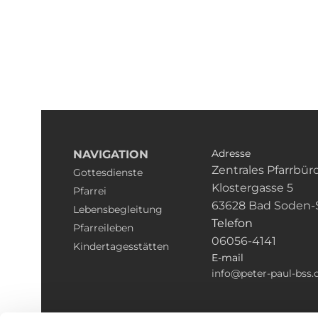
Adresse
NAVIGATION
Zentrales Pfarrbür
Gottesdienste
Klostergasse 5
Pfarrei
63628 Bad Soden-
Lebensbegleitung
Telefon
Pfarreileben
06056-4141
Kindertagesstätten
E-mail
info@peter-paul-bss.