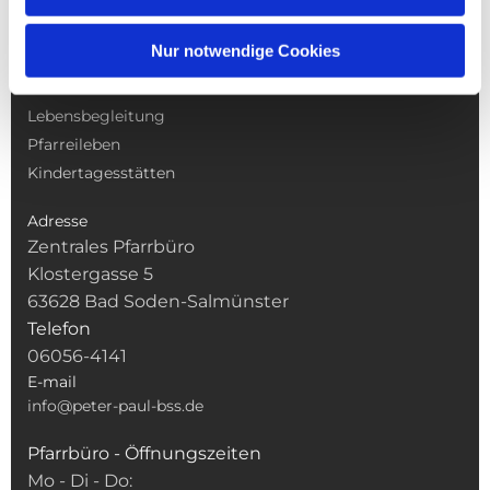
NAVIGATION
Nur notwendige Cookies
Gottesdienste
Pfarrei
Lebensbegleitung
Pfarreileben
Kindertagesstätten
Adresse
Zentrales Pfarrbüro
Klostergasse 5
63628 Bad Soden-Salmünster
Telefon
06056-4141
E-mail
info@peter-paul-bss.de
Pfarrbüro - Öffnungszeiten
Mo - Di - Do: