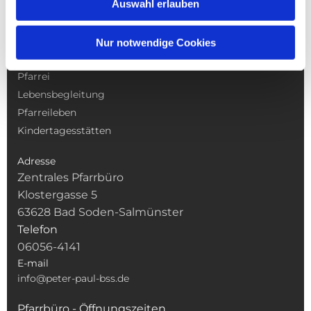
Auswahl erlauben
NAVIGATION
Nur notwendige Cookies
Gottesdienste
Pfarrei
Lebensbegleitung
Pfarreileben
Kindertagesstätten
Adresse
Zentrales Pfarrbüro
Klostergasse 5
63628 Bad Soden-Salmünster
Telefon
06056-4141
E-mail
info@peter-paul-bss.de
Pfarrbüro - Öffnungszeiten