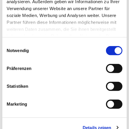
analysieren. Außerdem geben wir Informationen zu Ihrer
Verwendung unserer Website an unsere Partner für
soziale Medien, Werbung und Analysen weiter. Unsere
Partner führen diese Informationen möglicherweise mit
Dies könnte Sie auch
weiteren Daten zusammen, die Sie ihnen bereitgestellt
interessieren
haben oder die sie im Rahmen Ihrer Nutzung der Dienste
gesammelt haben.
Einwilligungsauswahl
Notwendig
Präferenzen
Statistiken
Marketing
Details zeigen