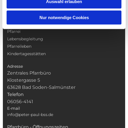
Auswahl erlauben
NAVIGATION
Nur notwendige Cookies
Gottesdienste
Pfarrei
Lebensbegleitung
Pfarreileben
Kindertagesstätten
Adresse
Zentrales Pfarrbüro
Klostergasse 5
63628 Bad Soden-Salmünster
Telefon
06056-4141
E-mail
info@peter-paul-bss.de
Pfarrbüro - Öffnungszeiten