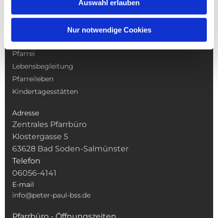
Auswahl erlauben
NAVIGATION
Nur notwendige Cookies
Gottesdienste
Pfarrei
Lebensbegleitung
Pfarreileben
Kindertagesstätten
Adresse
Zentrales Pfarrbüro
Klostergasse 5
63628 Bad Soden-Salmünster
Telefon
06056-4141
E-mail
info@peter-paul-bss.de
Pfarrbüro - Öffnungszeiten