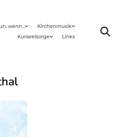
un, wenn...
Kirchenmusik
Kurseelsorge
Links
thal