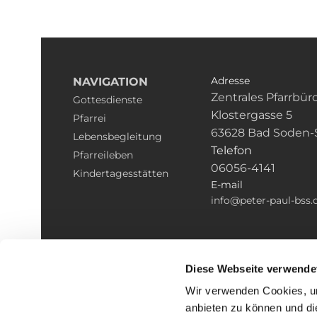
Adresse
NAVIGATION
Zentrales Pfarrbür
Gottesdienste
Klostergasse 5
Pfarrei
63628 Bad Soden-
Lebensbegleitung
Telefon
Pfarreileben
06056-4141
Kindertagesstätten
E-mail
info@peter-paul-bss.
Diese Webseite verwende
Wir verwenden Cookies, um
anbieten zu können und di