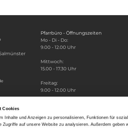
Pfarrbüro - Öffnungszeiten
o
Mo - Di - Do:
9.00 - 12.00 Uhr
Salmünster
Mittwoch:
15.00 - 17.30 Uhr
de
Freitag:
9.00 - 12.00 Uhr
Die Zeiten der weiteren Pfarrbüros finden
t Cookies
Sie unter: "So finden Sie uns" im Menu.
 Inhalte und Anzeigen zu personalisieren, Funktionen für sozia
e Zugriffe auf unsere Website zu analysieren. Außerdem geben w