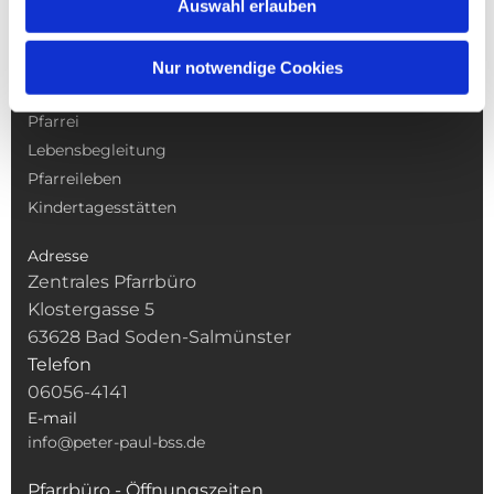
Auswahl erlauben
NAVIGATION
Nur notwendige Cookies
Gottesdienste
Pfarrei
Lebensbegleitung
Pfarreileben
Kindertagesstätten
Adresse
Zentrales Pfarrbüro
Klostergasse 5
63628 Bad Soden-Salmünster
Telefon
06056-4141
E-mail
info@peter-paul-bss.de
Pfarrbüro - Öffnungszeiten