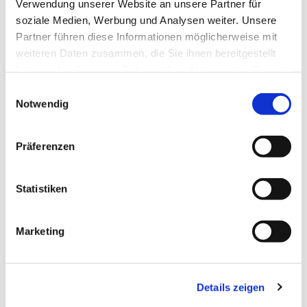
Verwendung unserer Website an unsere Partner für
soziale Medien, Werbung und Analysen weiter. Unsere
Dies könnte Sie auch
Partner führen diese Informationen möglicherweise mit
interessieren
weiteren Daten zusammen, die Sie ihnen bereitgestellt
haben oder die sie im Rahmen Ihrer Nutzung der Dienste
gesammelt haben.
Einwilligungsauswahl
Notwendig
Präferenzen
Statistiken
Marketing
Details zeigen