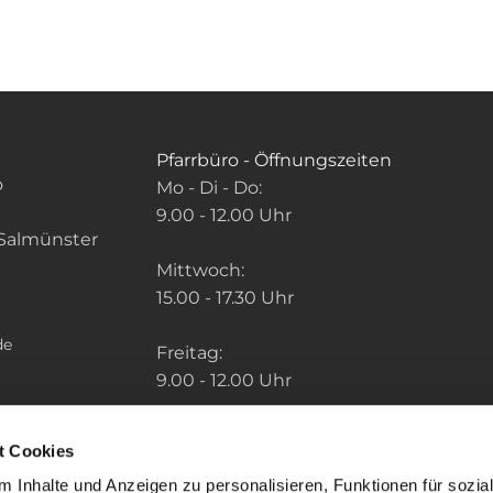
Pfarrbüro - Öffnungszeiten
o
Mo - Di - Do:
9.00 - 12.00 Uhr
Salmünster
Mittwoch:
15.00 - 17.30 Uhr
de
Freitag:
9.00 - 12.00 Uhr
Die Zeiten der weiteren Pfarrbüros finden
t Cookies
Sie unter: "So finden Sie uns" im Menu.
 Inhalte und Anzeigen zu personalisieren, Funktionen für sozia