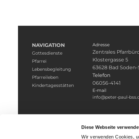
Adresse
NAVIGATION
Zentrales Pfarrbür
Gottesdienste
Klostergasse 5
Pfarrei
63628 Bad Soden-
Lebensbegleitung
Telefon
Pfarreileben
06056-4141
Kindertagesstätten
E-mail
info@peter-paul-bss.
Diese Webseite verwende
Wir verwenden Cookies, um