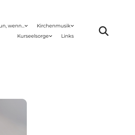
un, wenn...
Kirchenmusik
Kurseelsorge
Links