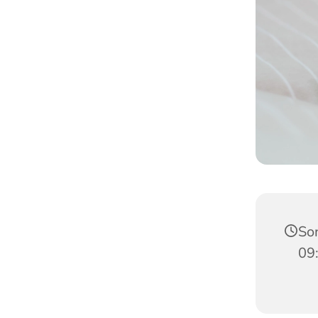
So
09