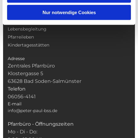
NAVIGATION
Nur notwendige Cookies
Gottesdienste
Pfarrei
Lebensbegleitung
Pfarreileben
Kindertagesstätten
Adresse
Zentrales Pfarrbüro
Klostergasse 5
63628 Bad Soden-Salmünster
Telefon
06056-4141
E-mail
info@peter-paul-bss.de
Pfarrbüro - Öffnungszeiten
Mo - Di - Do: