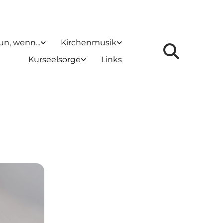
un, wenn...
Kirchenmusik
Kurseelsorge
Links