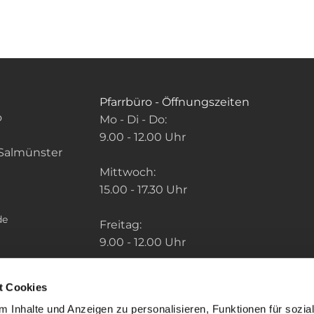
Pfarrbüro - Öffnungszeiten
o
Mo - Di - Do:
9.00 - 12.00 Uhr
Salmünster
Mittwoch:
15.00 - 17.30 Uhr
de
Freitag:
9.00 - 12.00 Uhr
Die Zeiten der weiteren Pfarrbüros finden
t Cookies
Sie unter: "So finden Sie uns" im Menu.
 Inhalte und Anzeigen zu personalisieren, Funktionen für sozia