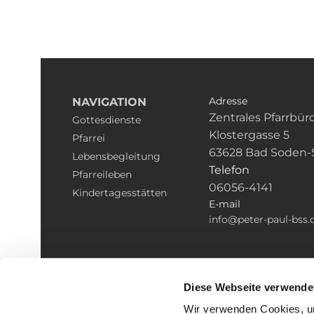
Adresse
NAVIGATION
Zentrales Pfarrbür
Gottesdienste
Klostergasse 5
Pfarrei
63628 Bad Soden-
Lebensbegleitung
Telefon
Pfarreileben
06056-4141
Kindertagesstätten
E-mail
info@peter-paul-bss.
Diese Webseite verwende
Wir verwenden Cookies, um