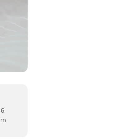
96
orn