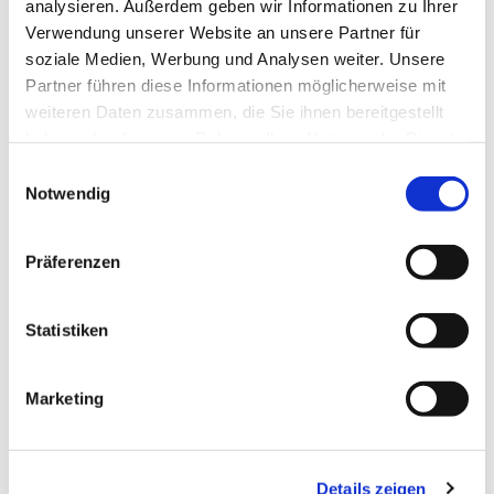
analysieren. Außerdem geben wir Informationen zu Ihrer
Verwendung unserer Website an unsere Partner für
soziale Medien, Werbung und Analysen weiter. Unsere
Partner führen diese Informationen möglicherweise mit
Dies könnte Sie auch
weiteren Daten zusammen, die Sie ihnen bereitgestellt
interessieren
haben oder die sie im Rahmen Ihrer Nutzung der Dienste
gesammelt haben.
Einwilligungsauswahl
Notwendig
Präferenzen
Statistiken
Marketing
Details zeigen