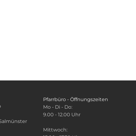
Pfarrbüro - Öffnungszeiten
o
Mo - Di - Do:
9.00 - 12.00 Uhr
Salmünster
Mittwoch: