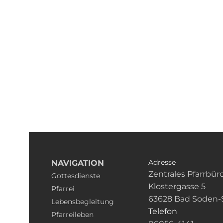
Adresse
NAVIGATION
Zentrales Pfarrbür
Gottesdienste
Klostergasse 5
Pfarrei
63628 Bad Soden-
Lebensbegleitung
Telefon
Pfarreileben