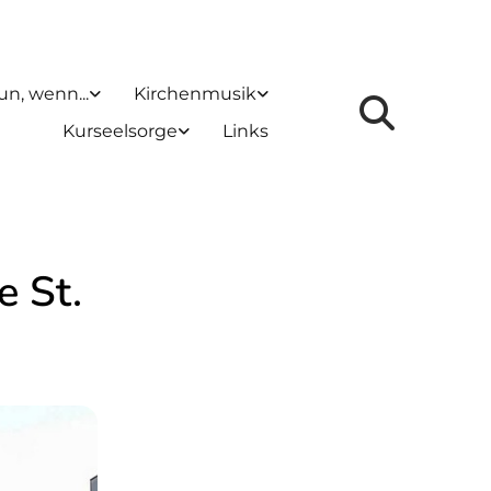
un, wenn...
Kirchenmusik
Kurseelsorge
Links
e St.