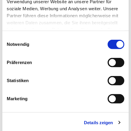
Verwendung unserer Website an unsere Partner für
soziale Medien, Werbung und Analysen weiter. Unsere
Dies könnte Sie auch
Partner führen diese Informationen möglicherweise mit
interessieren
weiteren Daten zusammen, die Sie ihnen bereitgestellt
haben oder die sie im Rahmen Ihrer Nutzung der Dienste
gesammelt haben.
Einwilligungsauswahl
Notwendig
Präferenzen
Statistiken
Marketing
Details zeigen