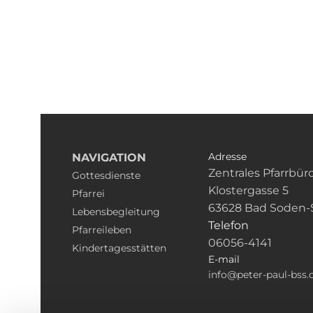
Adresse
NAVIGATION
Zentrales Pfarrbür
Gottesdienste
Klostergasse 5
Pfarrei
63628 Bad Soden-
Lebensbegleitung
Telefon
Pfarreileben
06056-4141
Kindertagesstätten
E-mail
info@peter-paul-bss.