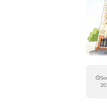
So
20