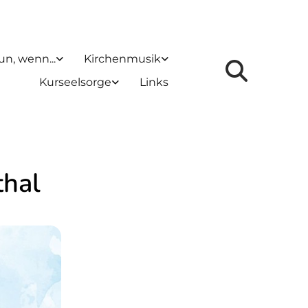
un, wenn...
Kirchenmusik
Kurseelsorge
Links
thal