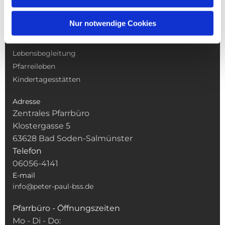
NAVIGATION
Nur notwendige Cookies
Gottesdienste
Pfarrei
Lebensbegleitung
Pfarreileben
Kindertagesstätten
Adresse
Zentrales Pfarrbüro
Klostergasse 5
63628 Bad Soden-Salmünster
Telefon
06056-4141
E-mail
info@peter-paul-bss.de
Pfarrbüro - Öffnungszeiten
Mo - Di - Do: