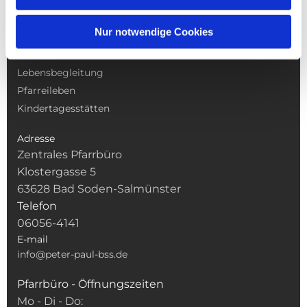
NAVIGATION
Nur notwendige Cookies
Gottesdienste
Pfarrei
Lebensbegleitung
Pfarreileben
Kindertagesstätten
Adresse
Zentrales Pfarrbüro
Klostergasse 5
63628 Bad Soden-Salmünster
Telefon
06056-4141
E-mail
info@peter-paul-bss.de
Pfarrbüro - Öffnungszeiten
Mo - Di - Do: