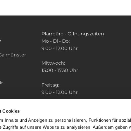
Pfarrbüro - Öffnungszeiten
o
Mo - Di - Do:
9.00 - 12.00 Uhr
Salmünster
Mittwoch:
15.00 - 17.30 Uhr
de
Freitag:
9.00 - 12.00 Uhr
Die Zeiten der weiteren Pfarrbüros finden
t Cookies
Sie unter: "So finden Sie uns" im Menu.
 Inhalte und Anzeigen zu personalisieren, Funktionen für sozia
e Zugriffe auf unsere Website zu analysieren. Außerdem geben w