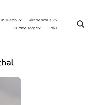
un, wenn...
Kirchenmusik
Kurseelsorge
Links
thal