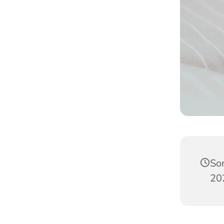
So
20