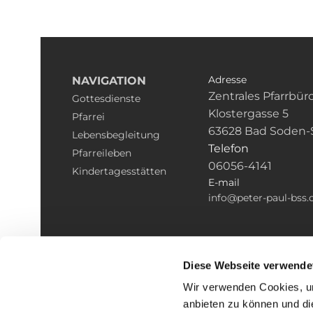
Adresse
NAVIGATION
Zentrales Pfarrbür
Gottesdienste
Klostergasse 5
Pfarrei
63628 Bad Soden-
Lebensbegleitung
Telefon
Pfarreileben
06056-4141
Kindertagesstätten
E-mail
info@peter-paul-bss.
Diese Webseite verwende
Wir verwenden Cookies, um
anbieten zu können und di