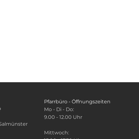
Pfarrbüro - Öffnungszeiten
o
Mo - Di - Do:
9.00 - 12.00 Uhr
Salmünster
Mittwoch: