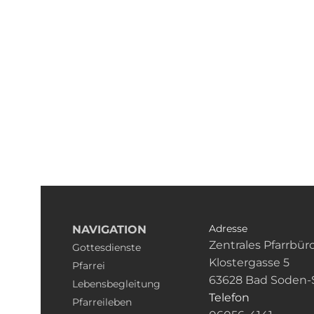
Adresse
NAVIGATION
Zentrales Pfarrbür
Gottesdienste
Klostergasse 5
Pfarrei
63628 Bad Soden-
Lebensbegleitung
Telefon
Pfarreileben