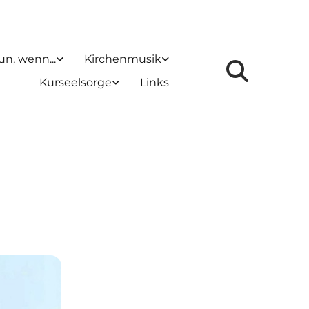
un, wenn...
Kirchenmusik
Kurseelsorge
Links