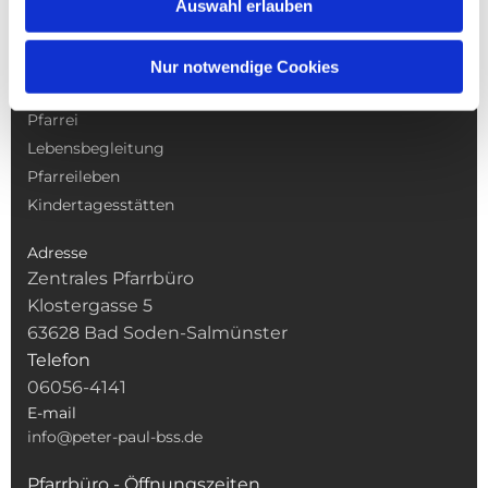
Auswahl erlauben
NAVIGATION
Nur notwendige Cookies
Gottesdienste
Pfarrei
Lebensbegleitung
Pfarreileben
Kindertagesstätten
Adresse
Zentrales Pfarrbüro
Klostergasse 5
63628 Bad Soden-Salmünster
Telefon
06056-4141
E-mail
info@peter-paul-bss.de
Pfarrbüro - Öffnungszeiten