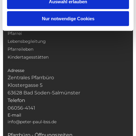
Auswahl erlauben
NAVIGATION
Nur notwendige Cookies
Gottesdienste
Pfarrei
Lebensbegleitung
Pfarreileben
Kindertagesstätten
Adresse
Zentrales Pfarrbüro
Klostergasse 5
63628 Bad Soden-Salmünster
Telefon
06056-4141
E-mail
info@peter-paul-bss.de
Pfarrbüro - Öffnungszeiten