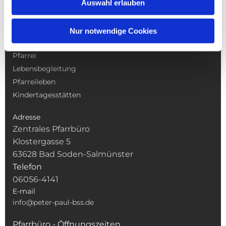
Auswahl erlauben
NAVIGATION
Nur notwendige Cookies
Gottesdienste
Pfarrei
Lebensbegleitung
Pfarreileben
Kindertagesstätten
Adresse
Zentrales Pfarrbüro
Klostergasse 5
63628 Bad Soden-Salmünster
Telefon
06056-4141
E-mail
info@peter-paul-bss.de
Pfarrbüro - Öffnungszeiten