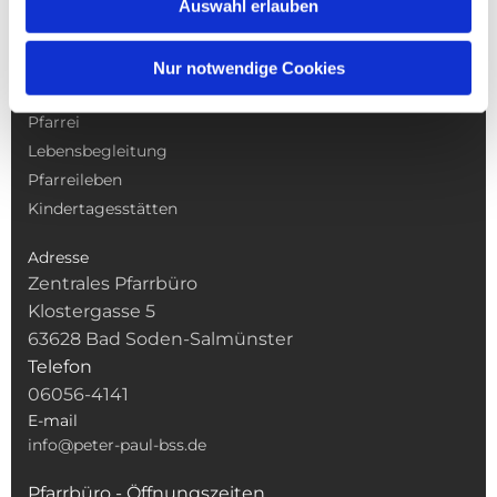
Auswahl erlauben
NAVIGATION
Nur notwendige Cookies
Gottesdienste
Pfarrei
Lebensbegleitung
Pfarreileben
Kindertagesstätten
Adresse
Zentrales Pfarrbüro
Klostergasse 5
63628 Bad Soden-Salmünster
Telefon
06056-4141
E-mail
info@peter-paul-bss.de
Pfarrbüro - Öffnungszeiten