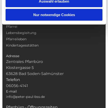
Auswahl erlauben
NAVIGATION
Nur notwendige Cookies
Gottesdienste
Pfarrei
Lebensbegleitung
Pfarreileben
Kindertagesstätten
Adresse
Zentrales Pfarrbüro
Klostergasse 5
63628 Bad Soden-Salmünster
Telefon
06056-4141
E-mail
info@peter-paul-bss.de
Pfarrbüro - Öffnungszeiten