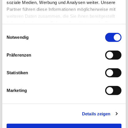
Dies könnte Sie auch
soziale Medien, Werbung und Analysen weiter. Unsere
interessieren
Partner führen diese Informationen möglicherweise mit
weiteren Daten zusammen, die Sie ihnen bereitgestellt
haben oder die sie im Rahmen Ihrer Nutzung der Dienste
gesammelt haben.
Einwilligungsauswahl
Notwendig
Präferenzen
Statistiken
Marketing
Details zeigen