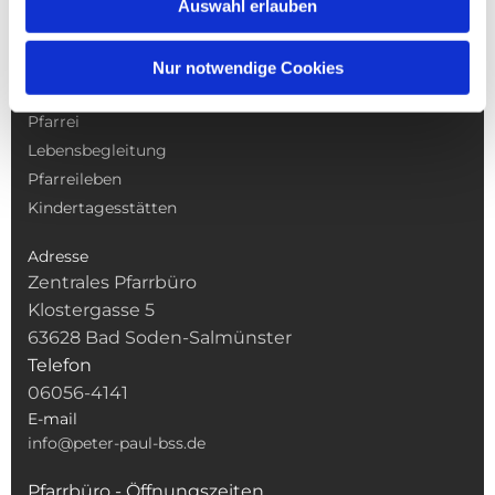
Auswahl erlauben
NAVIGATION
Nur notwendige Cookies
Gottesdienste
Pfarrei
Lebensbegleitung
Pfarreileben
Kindertagesstätten
Adresse
Zentrales Pfarrbüro
Klostergasse 5
63628 Bad Soden-Salmünster
Telefon
06056-4141
E-mail
info@peter-paul-bss.de
Pfarrbüro - Öffnungszeiten