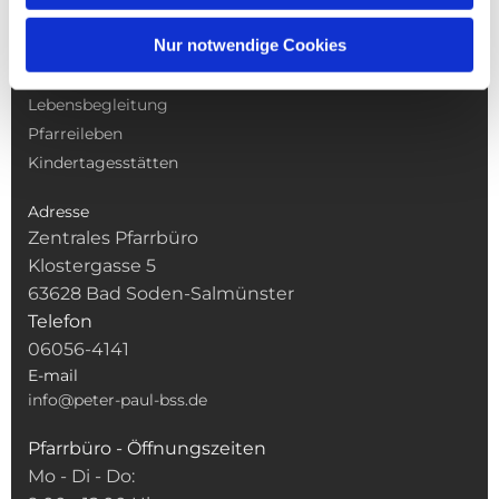
NAVIGATION
Nur notwendige Cookies
Gottesdienste
Pfarrei
Lebensbegleitung
Pfarreileben
Kindertagesstätten
Adresse
Zentrales Pfarrbüro
Klostergasse 5
63628 Bad Soden-Salmünster
Telefon
06056-4141
E-mail
info@peter-paul-bss.de
Pfarrbüro - Öffnungszeiten
Mo - Di - Do: