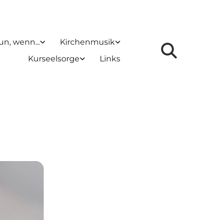
un, wenn...
Kirchenmusik
Kurseelsorge
Links