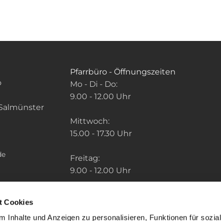
Pfarrbüro - Öffnungszeiten
o
Mo - Di - Do:
9.00 - 12.00 Uhr
Salmünster
Mittwoch:
15.00 - 17.30 Uhr
de
Freitag:
9.00 - 12.00 Uhr
Die Zeiten der weiteren Pfarrbüros finden
t Cookies
Sie unter: "So finden Sie uns" im Menu.
 Inhalte und Anzeigen zu personalisieren, Funktionen für sozia