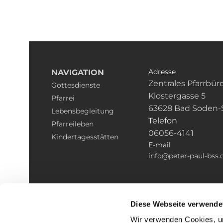
Adresse
NAVIGATION
Zentrales Pfarrbür
Gottesdienste
Klostergasse 5
Pfarrei
63628 Bad Soden-
Lebensbegleitung
Telefon
Pfarreileben
06056-4141
Kindertagesstätten
E-mail
info@peter-paul-bss.
Diese Webseite verwende
Wir verwenden Cookies, um