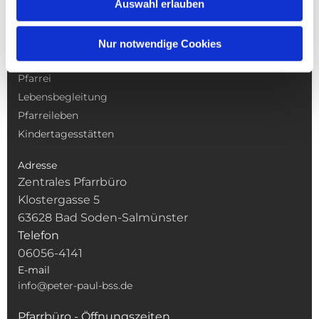
Auswahl erlauben
NAVIGATION
Nur notwendige Cookies
Gottesdienste
Pfarrei
Lebensbegleitung
Pfarreileben
Kindertagesstätten
Adresse
Zentrales Pfarrbüro
Klostergasse 5
63628 Bad Soden-Salmünster
Telefon
06056-4141
E-mail
info@peter-paul-bss.de
Pfarrbüro - Öffnungszeiten