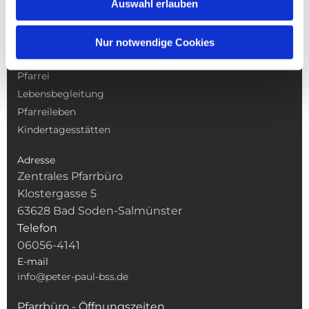
Auswahl erlauben
NAVIGATION
Nur notwendige Cookies
Gottesdienste
Pfarrei
Lebensbegleitung
Pfarreileben
Kindertagesstätten
Adresse
Zentrales Pfarrbüro
Klostergasse 5
63628 Bad Soden-Salmünster
Telefon
06056-4141
E-mail
info@peter-paul-bss.de
Pfarrbüro - Öffnungszeiten