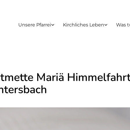
Unsere Pfarrei
Kirchliches Leben
Was t
stmette Mariä Himmelfahr
tersbach