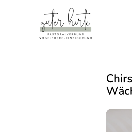
Chir
Wäch