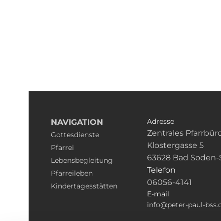
Adresse
NAVIGATION
Zentrales Pfarrbür
Gottesdienste
Klostergasse 5
Pfarrei
63628 Bad Soden-
Lebensbegleitung
Telefon
Pfarreileben
06056-4141
Kindertagesstätten
E-mail
info@peter-paul-bss.