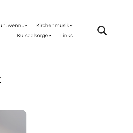
un, wenn...
Kirchenmusik
Kurseelsorge
Links
t