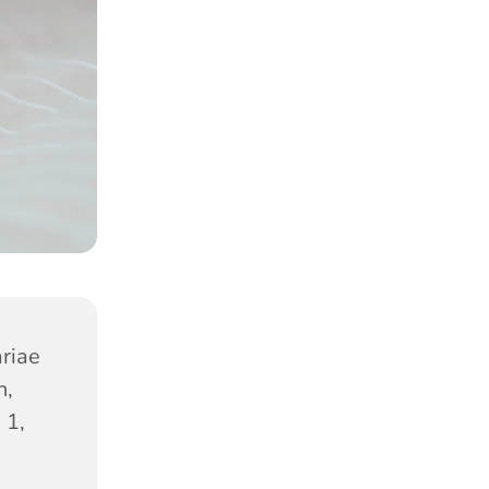
riae
n,
 1,