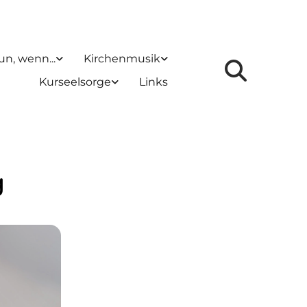
un, wenn...
Kirchenmusik
Kurseelsorge
Links
g