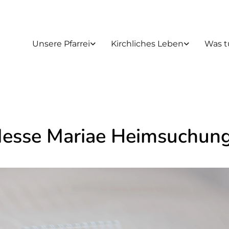
Unsere Pfarrei
Kirchliches Leben
Was t
Messe Mariae Heimsuchun