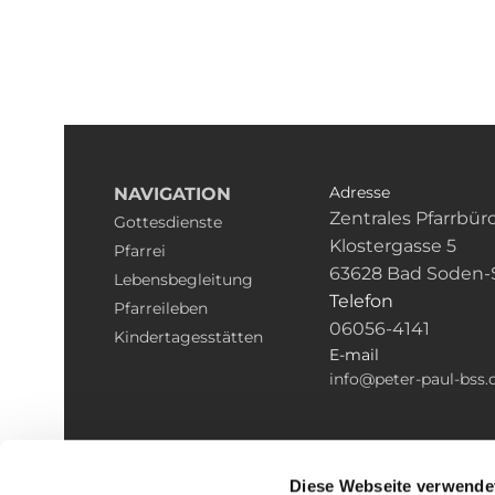
Adresse
NAVIGATION
Zentrales Pfarrbür
Gottesdienste
Klostergasse 5
Pfarrei
63628 Bad Soden-
Lebensbegleitung
Telefon
Pfarreileben
06056-4141
Kindertagesstätten
E-mail
info@peter-paul-bss.
Diese Webseite verwende