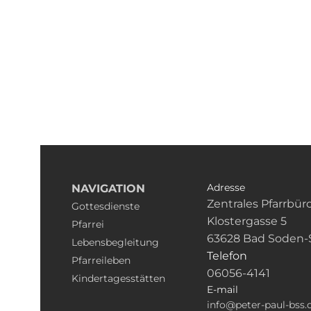
Adresse
NAVIGATION
Zentrales Pfarrbür
Gottesdienste
Klostergasse 5
Pfarrei
63628 Bad Soden-
Lebensbegleitung
Telefon
Pfarreileben
06056-4141
Kindertagesstätten
E-mail
info@peter-paul-bss.