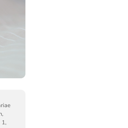
riae
n,
 1,