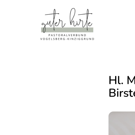
Hl. 
Birst