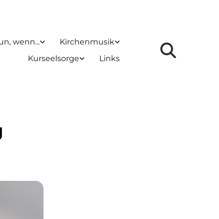
un, wenn...
Kirchenmusik
Kurseelsorge
Links
g