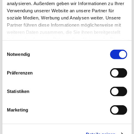
analysieren. Außerdem geben wir Informationen zu Ihrer
Verwendung unserer Website an unsere Partner für
soziale Medien, Werbung und Analysen weiter. Unsere
Partner führen diese Informationen möglicherweise mit
Dies könnte Sie auch
weiteren Daten zusammen, die Sie ihnen bereitgestellt
interessieren
haben oder die sie im Rahmen Ihrer Nutzung der Dienste
gesammelt haben.
Einwilligungsauswahl
Notwendig
Präferenzen
Statistiken
Marketing