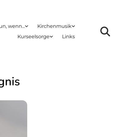
un, wenn...
Kirchenmusik
Kurseelsorge
Links
gnis