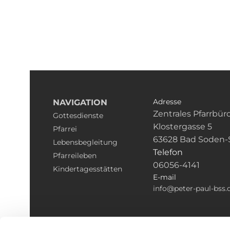
Adresse
NAVIGATION
Zentrales Pfarrbür
Gottesdienste
Klostergasse 5
Pfarrei
63628 Bad Soden-
Lebensbegleitung
Telefon
Pfarreileben
06056-4141
Kindertagesstätten
E-mail
info@peter-paul-bss.